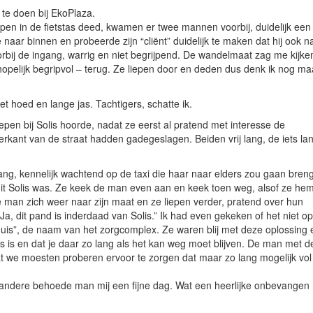
te doen bij EkoPlaza.
ppen in de fietstas deed, kwamen er twee mannen voorbij, duidelijk een
aar binnen en probeerde zijn “cliënt” duidelijk te maken dat hij ook n
bij de ingang, warrig en niet begrijpend. De wandelmaat zag me kijke
 hopelijk begripvol – terug. Ze liepen door en deden dus denk ik nog m
t hoed en lange jas. Tachtigers, schatte ik.
pen bij Solis hoorde, nadat ze eerst al pratend met interesse de
ant van de straat hadden gadegeslagen. Beiden vrij lang, de iets la
ang, kennelijk wachtend op de taxi die haar naar elders zou gaan bren
t Solis was. Ze keek de man even aan en keek toen weg, alsof ze hem
 man zich weer naar zijn maat en ze liepen verder, pratend over hun
a, dit pand is inderdaad van Solis.” Ik had even gekeken of het niet o
uis”, de naam van het zorgcomplex. Ze waren blij met deze oplossing 
 is en dat je daar zo lang als het kan weg moet blijven. De man met d
dat we moesten proberen ervoor te zorgen dat maar zo lang mogelijk vol
 andere behoede man mij een fijne dag. Wat een heerlijke onbevangen