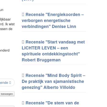
hun
Recensie "Energiekoorden –
lijkbaar
verborgen energetische
d. Ik wist
verbindingen" Denise Linn
tussen de
Recensie "Start vandaag met
LICHTER LEVEN – een
onderd
spirituele ontdekkingstocht"
Robert Bruggeman
Recensie "Mind Body Spirit –
De praktijk van sjamanistische
gende
genezing" Alberto Villoldo
e toevoegen
Recensie "De stem van de