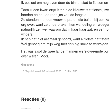
Ik besloot om nog even door de binnenstad te fietsen en 
Toen ik een kwartiertje later in de Nieuwstraat fietste, 
hoeden en aan de rode jas van de langste.
Ze stonden met een vrouw te praten die buiten bij een kap
erg over, want ze onderbraken hun wandeling en vroegen
natuurlijk zelf wel waarom dat in haar haar zat, en ver
vingers.
Ik heb het niet allemaal gehoord, want ik fietste het ta
Wel genoeg om mijn weg met een big smile te vervolgen
Het was alsof de twee lange mannen wereldvreemde buit
over waren. Mooi.
Gegevens
Gepubliceerd: 05 februari 2025
Hits: 785
Reacties (
0
)