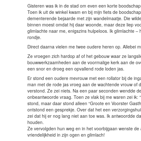
Gisteren was ik in de stad om even een korte boodschap 
Toen ik uit de winkel kwam en bij mijn fiets de boodscha
dementerende bejaarde met zijn wandelmaatje. Die wilde n
binnen moest omdat hij daar woonde, maar deze liep voor
glimlachte naar me, enigszins hulpeloos. Ik glimlachte –
rondje.
Direct daarna vielen me twee oudere heren op. Allebei me
Ze vroegen zich hardop af of het gebouw waar ze langslie
bouwwerkzaamheden aan de voormalige kerk aan de overk
een snor en droeg een opvallend rode loden jas.
Er stond een oudere mevrouw met een rollator bij de ing
man met de rode jas vroeg aan de wachtende vrouw of di
verstond. Ze zei niets. Na een paar seconden wendde de
onbeantwoorde vraag. Toen ze vlak bij me waren zei ik: “J
stond, maar daar stond alleen “Groote en Voorster Gasth
ontstond een gesprekje. Over dat het een verzorgingshuis
zei dat hij er nog lang niet aan toe was. Ik antwoordde 
houden.
Ze vervolgden hun weg en in het voorbijgaan wenste de
vriendelijkheid in zijn ogen en glimlach!