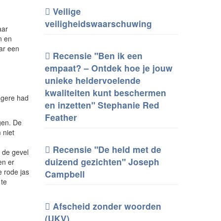
Veilige
veiligheidswaarschuwing
aar
n en
aar een
Recensie "Ben ik een
empaat? – Ontdek hoe je jouw
unieke heldervoelende
kwaliteiten kunt beschermen
ngere had
en inzetten" Stephanie Red
Feather
gen. De
 niet
Recensie "De held met de
p de gevel
duizend gezichten" Joseph
en er
e rode jas
Campbell
 te
Afscheid zonder woorden
(UKV)