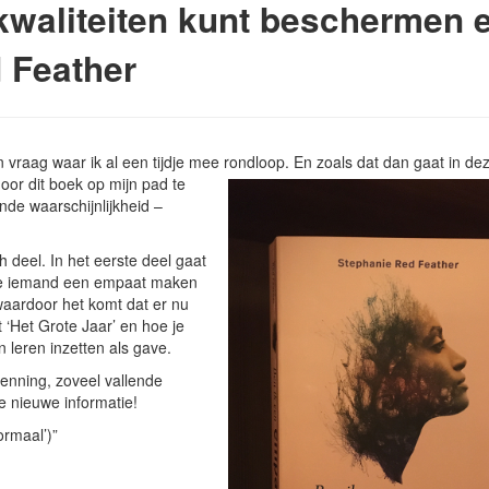
kwaliteiten kunt beschermen 
 Feather
vraag waar ik al een tijdje mee rondloop. En zoals dat dan gaat in dez
doo
r dit boek op mijn pad te
de waarschijnlijkheid –
 deel. In het eerste deel gaat
die iemand een empaat maken
waardoor het komt dat er nu
 ‘Het Grote Jaar’ en hoe je
leren inzetten als gave.
kenning, zoveel vallende
e nieuwe informatie!
ormaal’)”