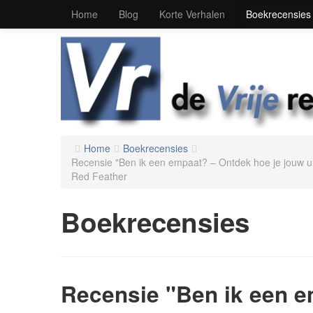
Home
Blog
Korte Verhalen
Boekrecensies
Home
Boekrecensies
Recensie "Ben ik een empaat? – Ontdek hoe je jouw u
Red Feather
Boekrecensies
Recensie "Ben ik een e