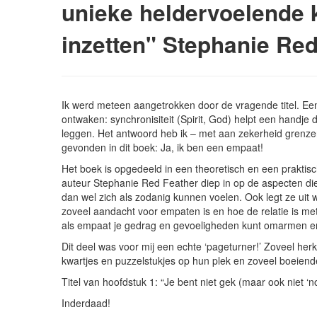
unieke heldervoelende 
inzetten" Stephanie Red
Ik werd meteen aangetrokken door de vragende titel. Een 
ontwaken: synchronisiteit (Spirit, God) helpt een handje 
leggen. Het antwoord heb ik – met aan zekerheid grenzen
gevonden in dit boek: Ja, ik ben een empaat!
Het boek is opgedeeld in een theoretisch en een praktisch
auteur Stephanie Red Feather diep in op de aspecten 
dan wel zich als zodanig kunnen voelen. Ook legt ze uit 
zoveel aandacht voor empaten is en hoe de relatie is met
als empaat je gedrag en gevoeligheden kunt omarmen en 
Dit deel was voor mij een echte ‘pageturner!’ Zoveel her
kwartjes en puzzelstukjes op hun plek en zoveel boeiend
Titel van hoofdstuk 1: “Je bent niet gek (maar ook niet ‘n
Inderdaad!