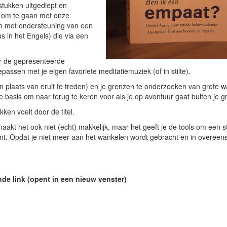
stukken uitgediept en
r om te gaan met onze
en met ondersteuning van een
s in het Engels) die via een
ar de gepresenteerde
passen met je eigen favoriete meditatiemuziek (of in stilte).
 (in plaats van eruit te treden) en je grenzen te onderzoeken van grote 
asis om naar terug te keren voor als je op avontuur gaat buiten je g
ken voelt door de titel.
maakt het ook niet (echt) makkelijk, maar het geeft je de tools om een s
bent. Opdat je niet meer aan het wankelen wordt gebracht en in overee
de link (opent in een nieuw venster)