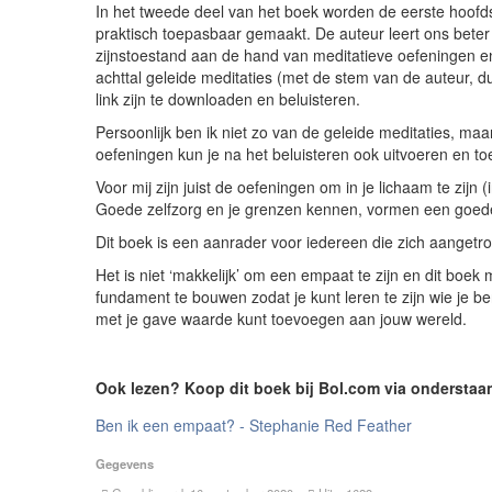
In het tweede deel van het boek worden de eerste hoofd
praktisch toepasbaar gemaakt. De auteur leert ons bete
zijnstoestand aan de hand van meditatieve oefeningen 
achttal geleide meditaties (met de stem van de auteur, du
link zijn te downloaden en beluisteren.
Persoonlijk ben ik niet zo van de geleide meditaties, ma
oefeningen kun je na het beluisteren ook uitvoeren en toe
Voor mij zijn juist de oefeningen om in je lichaam te zijn
Goede zelfzorg en je grenzen kennen, vormen een goede b
Dit boek is een aanrader voor iedereen die zich aangetrok
Het is niet ‘makkelijk’ om een empaat te zijn en dit boek 
fundament te bouwen zodat je kunt leren te zijn wie je 
met je gave waarde kunt toevoegen aan jouw wereld.
Ook lezen? Koop dit boek bij Bol.com via onderstaan
Ben ik een empaat? - Stephanie Red Feather
Gegevens