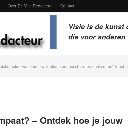
Over De Vrije Redacteur
Contact
Visie is de kunst 
die voor anderen 
nieke heldervoelende kwaliteiten kunt beschermen en inzetten" Stepha
mpaat? – Ontdek hoe je jouw