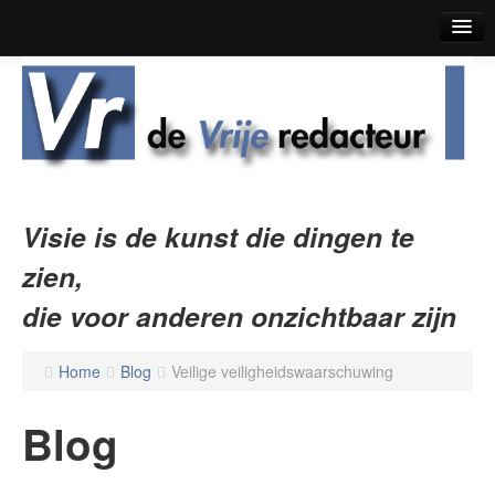
Home
Blog
Korte Verhalen
Boekrecensies
Visie is de kunst die dingen te
Over De Vrije Redacteur
zien,
Contact
die voor anderen onzichtbaar zijn
Home
Blog
Veilige veiligheidswaarschuwing
Blog