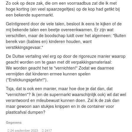
Zo ook op deze zak, die om een voorraadbus zat die ik met
hoge korting (en veel spaarzegeltjes) op de kop had getikt bij
een bekende supermarkt.
Geïntigreerd door de vele talen, besloot ik eens te kijken of de
mij bekende talen een beetje overeenkwamen. Er zijn wat
verschillen, maar de boodschap luidt over het algemeen: "Buiten
bereik van (babies en) kinderen houden, want
verstikkingsgevaar."
De Duitse vertaling viel erg op door de rigoreuze manier waarop
geacht worden om te gaan met dit verpakkingsmateriaal:
We worden geacht het te "vernichten!" Zodat we daarmee
vermijden dat kinderen ermee kunnen spelen
("Erstickungsgefahr!").
Tsja, dat is ook een manier, maar hoe doe je dat dan, dat
"vernichten"? Ik (en de supermarkt waarschijnlijk ook) wil dat wel
verantwoord en mileubewust kunnen doen. Zal ik de zak dan
maar gewoon aan stukjes knippen en in de container voor
plasticafval dumpen?
Gegevens
24 september 2023
2417