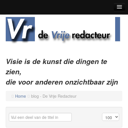
Home
Blog
Korte Verhalen
Boekrecensies
Visie is de kunst die dingen te
Over De Vrije Redacteur
zien,
Contact
die voor anderen onzichtbaar zijn
Home
blog - De Vrije Redacteur